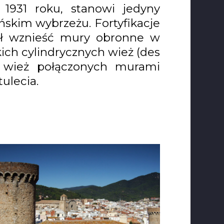
 1931 roku, stanowi jedyny
ńskim wybrzeżu. Fortyfikacje
zał wznieść mury obronne w
kich cylindrycznych wież (des
h wież połączonych murami
ulecia.