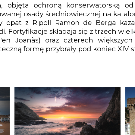
a, objęta ochroną konserwatorską od
owanej osady średniowiecznej na katalo
dy opat z Ripoll Ramon de Berga ka
Fortyfikacje składają się z trzech wiel
d'en Joanàs) oraz czterech większyc
eczną formę przybrały pod koniec XIV st