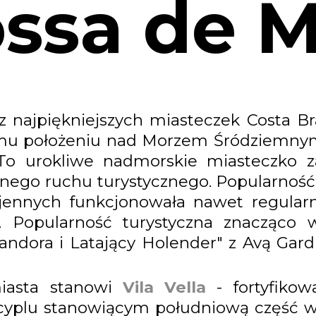
ssa de 
 najpiękniejszych miasteczek Costa Br
mu położeniu nad Morzem Śródziemnym 
 To urokliwe nadmorskie miasteczko 
ego ruchu turystycznego. Popularność
ennych funkcjonowała nawet regularn
. Popularność turystyczna znacząco w
"Pandora i Latający Holender" z Avą G
miasta stanowi
Vila Vella
- fortyfikow
yplu stanowiącym południową część w