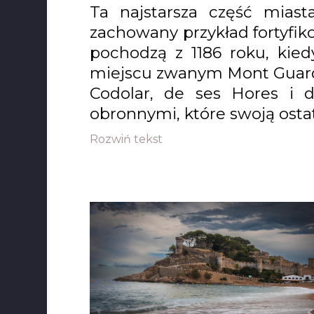
Ta najstarsza część miast
zachowany przykład fortyfik
pochodzą z 1186 roku, kie
miejscu zwanym Mont Guardí. 
Codolar, de ses Hores i 
obronnymi, które swoją ostat
Rozwiń tekst