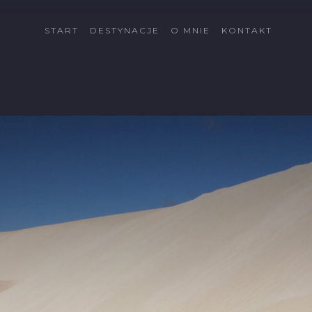
START
DESTYNACJE
O MNIE
KONTAKT
Cypr
Côte d'Azur
Fuerteventura
Gran Canaria
Islandia
Katalonia
Kreta
La Palma
Lanzarote
Malta
Minorka
Rodos
Schwarzwald
Tatry
Tatry Wysokie
Telemark
Val di Sole
Vallée du Rhône
Wszystkie dectynacje
→