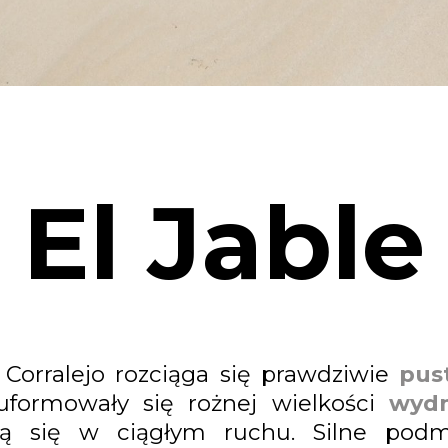
El Jable
Corralejo rozciąga się prawdziwie
pus
 uformowały się rożnej wielkości
wyd
ją się w ciągłym ruchu. Silne podm