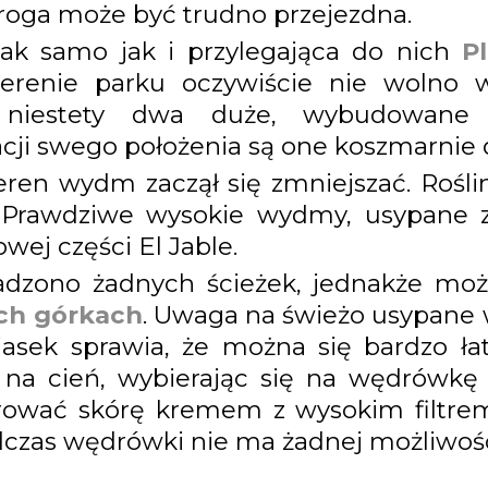
roga może być trudno przejezdna.
k samo jak i przylegająca do nich
P
erenie parku oczywiście nie wolno 
k niestety dwa duże, wybudowane 
acji swego położenia są one koszmarnie 
eren wydm zaczął się zmniejszać. Rośl
 Prawdziwe wysokie wydmy, usypane z 
wej części El Jable.
adzono żadnych ścieżek, jednakże moż
ch górkach
. Uwaga na świeżo usypane 
piasek sprawia, że można się bardzo ł
 na cień, wybierając się na wędrówkę 
rować skórę kremem z wysokim filtrem
zas wędrówki nie ma żadnej możliwości,