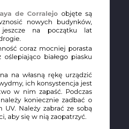
laya de Corralejo
objęte są
wznosić nowych budynków,
jeszcze na początku lat
drogie.
inność coraz mocniej porasta
oślepiająco białego piasku
na na własną rękę urządzić
wydmy, ich konsystencja jest
atwo w nim zapaść. Podczas
należy koniecznie zadbać o
 UV. Należy zabrać ze sobą
 aby się w nią zaopatrzyć.