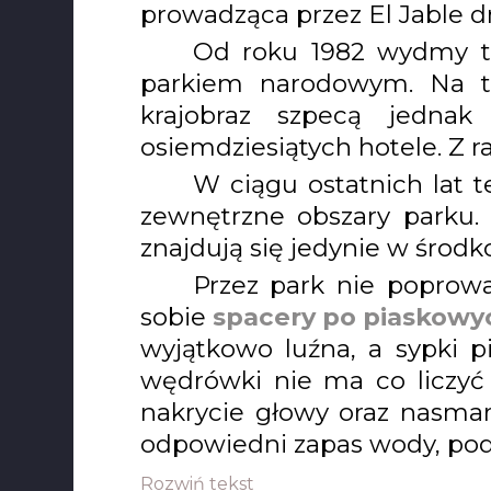
prowadząca przez El Jable d
Od roku 1982 wydmy ta
parkiem narodowym. Na t
krajobraz szpecą jedna
osiemdziesiątych hotele. Z r
W ciągu ostatnich lat t
zewnętrzne obszary parku.
znajdują się jedynie w środko
Przez park nie poprow
sobie
spacery po piaskowy
wyjątkowo luźna, a sypki 
wędrówki nie ma co liczyć
nakrycie głowy oraz nasma
odpowiedni zapas wody, podc
Rozwiń tekst