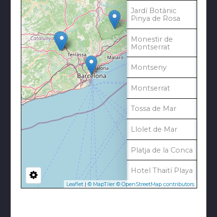
Jardí Botànic
Pinya de Rosa
Monestir de
Montserrat
Montseny
Montserrat
Tossa de Mar
Llolet de Mar
Platja de la Conca
Hotel Thaití Playa
Leaflet
|
© MapTiler
© OpenStreetMap contributors
Masbell - Turisme
Rural