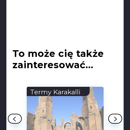
To może cię także
zainteresować...
alli
Barranco de
Jenejey