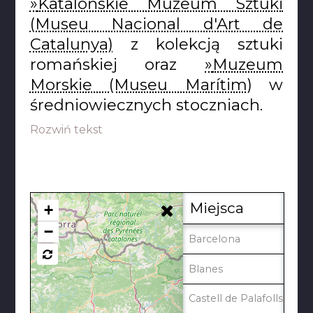
Katalońskie Muzeum Sztuki
(Museu Nacional d'Art de
Catalunya)
z kolekcją sztuki
romańskiej oraz
Muzeum
Morskie (Museu Marítim)
w
średniowiecznych stoczniach.
Rozwiń tekst
Miejsca
+
−
Barcelona
Blanes
Castell de Palafolls