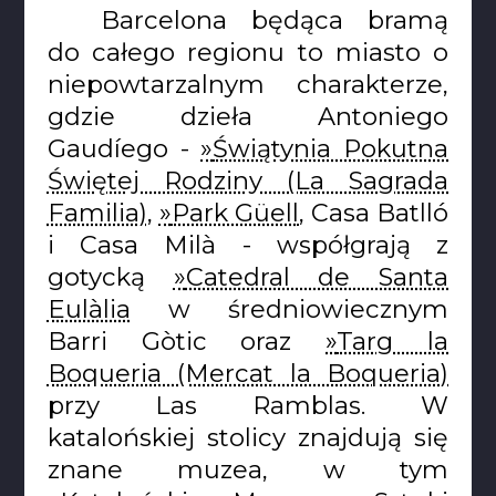
Barcelona będąca bramą
do całego regionu to miasto o
niepowtarzalnym charakterze,
gdzie dzieła Antoniego
Gaudíego -
Świątynia Pokutna
Świętej Rodziny (La Sagrada
Familia)
,
Park Güell
, Casa Batlló
i Casa Milà - współgrają z
gotycką
Catedral de Santa
Eulàlia
w średniowiecznym
Barri Gòtic oraz
Targ la
Boqueria (Mercat la Boqueria)
przy Las Ramblas. W
katalońskiej stolicy znajdują się
znane muzea, w tym