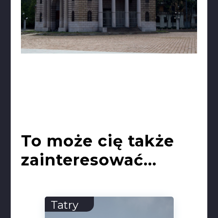
To może cię także
zainteresować...
Tatry
Erm