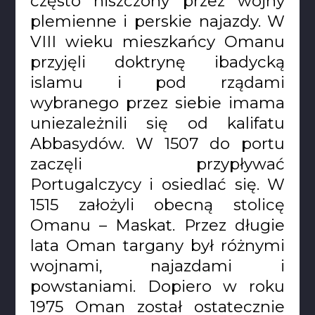
często niszczony przez wojny
plemienne i perskie najazdy. W
VIII wieku mieszkańcy Omanu
przyjęli doktrynę ibadycką
islamu i pod rządami
wybranego przez siebie imama
uniezależnili się od kalifatu
Abbasydów. W 1507 do portu
zaczęli przypływać
Portugalczycy i osiedlać się. W
1515 założyli obecną stolicę
Omanu – Maskat. Przez długie
lata Oman targany był różnymi
wojnami, najazdami i
powstaniami. Dopiero w roku
1975 Oman został ostatecznie