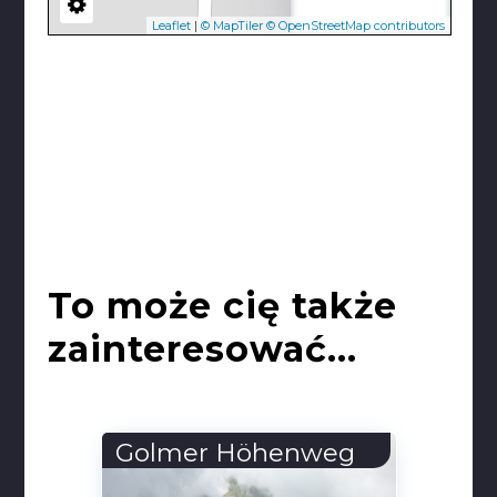
Leaflet
|
© MapTiler
© OpenStreetMap contributors
To może cię także
zainteresować...
enweg
Kościół Matki Bożej
Cudownej