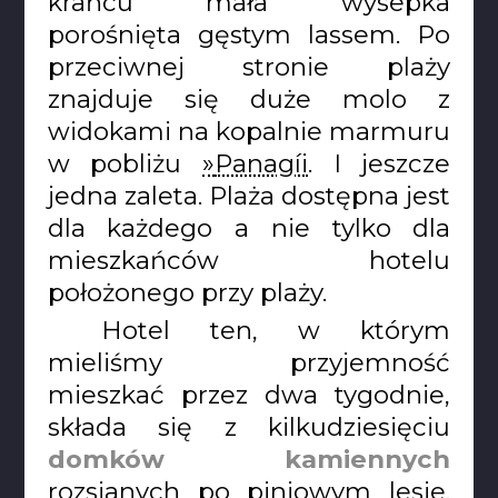
krańcu mała wysepka
porośnięta gęstym lassem. Po
przeciwnej stronie plaży
znajduje się duże molo z
widokami na kopalnie marmuru
w pobliżu
Panagíi
. I jeszcze
jedna zaleta. Plaża dostępna jest
dla każdego a nie tylko dla
mieszkańców hotelu
położonego przy plaży.
Hotel ten, w którym
mieliśmy przyjemność
mieszkać przez dwa tygodnie,
składa się z kilkudziesięciu
domków kamiennych
rozsianych po piniowym lesie.