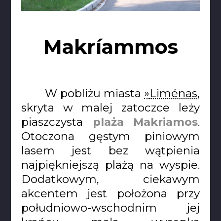
Makríammos
W pobliżu miasta
Liménas
,
skryta w malej zatoczce leży
piaszczysta
plaża Makriamos
.
Otoczona gęstym piniowym
lasem jest bez wątpienia
najpiękniejszą plażą na wyspie.
Dodatkowym, ciekawym
akcentem jest położona przy
południowo-wschodnim jej