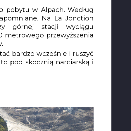
ego pobytu w Alpach. Według
zapomniane. Na La Jonction
zy górnej stacji wyciągu
00 metrowego przewyższenia
.
ać bardzo wcześnie i ruszyć
to pod skocznią narciarską i