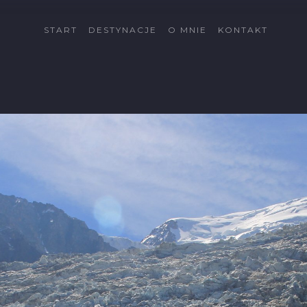
START
DESTYNACJE
O MNIE
KONTAKT
Cypr
Côte d'Azur
Fuerteventura
Gran Canaria
Islandia
Katalonia
Kreta
La Palma
Lanzarote
Malta
Minorka
Rodos
Schwarzwald
Tatry
Tatry Wysokie
Telemark
Val di Sole
Vallée du Rhône
Wszystkie dectynacje
→