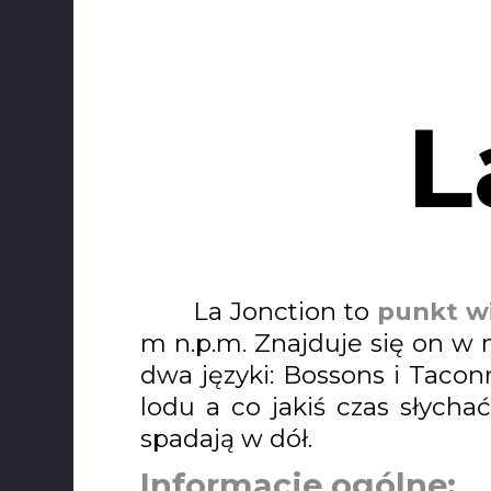
L
La Jonction to
punkt w
m n.p.m. Znajduje się on w 
dwa języki: Bossons i Tac
lodu a co jakiś czas słych
spadają w dół.
Informacje ogólne: