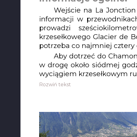
Wejście na La Jonction
informacji w przewodnikac
prowadzi sześciokilomet
krzesełkowego Glacier de 
potrzeba co najmniej cztery 
Aby dotrzeć do Chamoni
w drogę około siódmej godzi
wyciągiem krzesełkowym rus
Rozwiń tekst