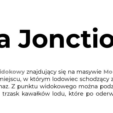
a Joncti
idokowy
znajdujący się na masywie
Mo
miejscu, w którym lodowiec schodzący z
onnaz. Z punktu widokowego można podz
ać trzask kawałków lodu, które po od