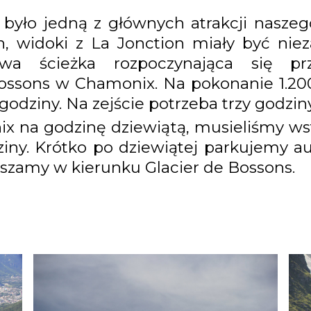
 było jedną z głównych atrakcji nasz
h, widoki z La Jonction miały być nie
rowa ścieżka rozpoczynająca się pr
Bossons w Chamonix. Na pokonanie 1.2
godziny. Na zejście potrzeba trzy godziny
x na godzinę dziewiątą, musieliśmy wst
ny. Krótko po dziewiątej parkujemy au
zamy w kierunku Glacier de Bossons.