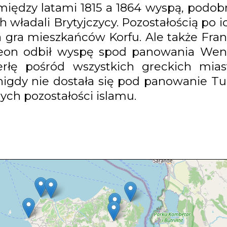
ędzy latami 1815 a 1864 wyspą, podobn
władali Brytyjczycy. Pozostałością po i
a gra mieszkańców Korfu. Ale także Fran
leon odbił wyspę spod panowania Wene
perłę pośród wszystkich greckich mia
nigdy nie dostała się pod panowanie Tu
ch pozostałości islamu.