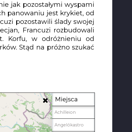
ie jak pozostałymi wyspami
ch panowaniu jest krykiet, od
cuzi pozostawili ślady swojej
cjan, Francuzi rozbudowali
st. Korfu, w odróżnieniu od
rków. Stąd na próżno szukać
Miejsca
Achílleion
Angelókastro