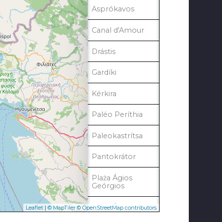
Asprókavos
Canal d'Amour
Drástis
Gardíki
Kérkira
Paléo Períthia
Paleokastrítsa
Pantokrátor
Plaża Ágios
Geórgios
Plaża Ágios
Leaflet
|
© MapTiler
© OpenStreetMap contributors
Stéfanos