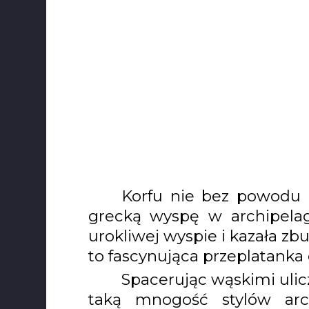
Korfu nie bez powodu n
grecką wyspę w archipelag
urokliwej wyspie i kazała zb
to fascynująca przeplatanka 
Spacerując wąskimi ulic
taką mnogość stylów arch