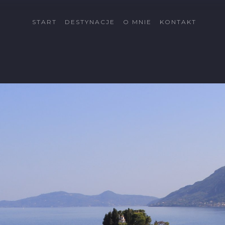
START
DESTYNACJE
O MNIE
KONTAKT
Cypr
Côte d'Azur
Fuerteventura
Gran Canaria
Islandia
Katalonia
Kreta
La Palma
Lanzarote
Malta
Minorka
Rodos
Schwarzwald
Tatry
Tatry Wysokie
Telemark
Val di Sole
Vallée du Rhône
Wszystkie dectynacje
→