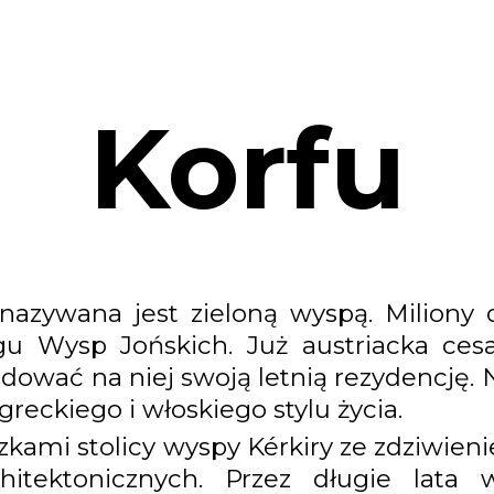
Korfu
azywana jest zieloną wyspą. Miliony 
u Wysp Jońskich. Już austriacka cesa
udować na niej swoją letnią rezydencję.
greckiego i włoskiego stylu życia.
zkami stolicy wyspy Kérkiry ze zdziwien
itektonicznych. Przez długie lata