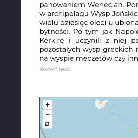
panowaniem Wenecjan. Pomi
w archipelagu Wysp Jońskich 
wielu dziesięcioleci ulubion
bytności. Po tym jak Napo
Kérkirę i uczynili z niej 
pozostałych wysp greckich 
na wyspie meczetów czy inny
Rozwiń tekst
+
−