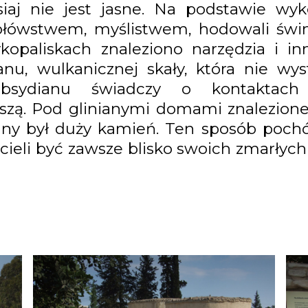
siaj nie jest jasne. Na podstawie wyko
ołówstwem, myślistwem, hodowali świni
opaliskach znaleziono narzędzia i i
nu, wulkanicznej skały, która nie wy
 obsydianu świadczy o kontakta
zą. Pod glinianymi domami znalezione z
any był duży kamień. Ten sposób pochó
cieli być zawsze blisko swoich zmarłych 