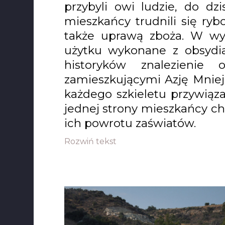
przybyli owi ludzie, do dzi
mieszkańcy trudnili się ryb
także uprawą zboża. W wyk
użytku wykonane z obsydia
historyków znalezienie
zamieszkującymi Azję Mniejs
każdego szkieletu przywiąz
jednej strony mieszkańcy ch
ich powrotu zaświatów.
Rozwiń tekst