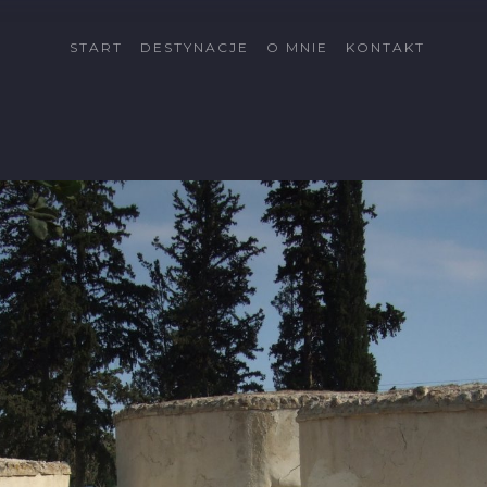
START
DESTYNACJE
O MNIE
KONTAKT
Cypr
Côte d'Azur
Fuerteventura
Gran Canaria
Islandia
Katalonia
Kreta
La Palma
Lanzarote
Malta
Minorka
Rodos
Schwarzwald
Tatry
Tatry Wysokie
Telemark
Val di Sole
Vallée du Rhône
Wszystkie dectynacje
→