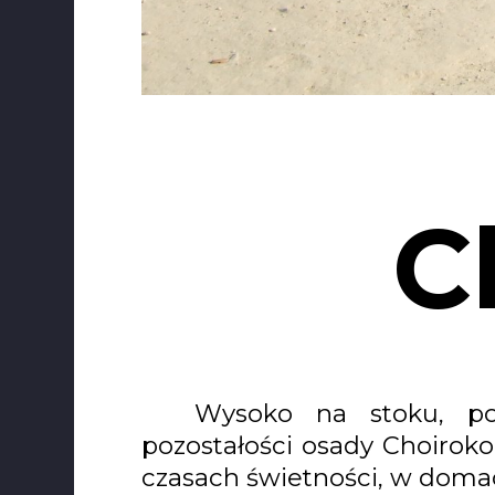
C
Wysoko na stoku, po
pozostałości osady Choirokoít
czasach świetności, w domac