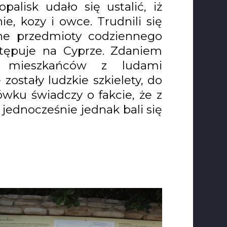
palisk udało się ustalić, iż
e, kozy i owce. Trudnili się
nne przedmioty codziennego
stępuje na Cyprze. Zdaniem
ch mieszkańców z ludami
ostały ludzkie szkielety, do
wku świadczy o fakcie, że z
jednocześnie jednak bali się