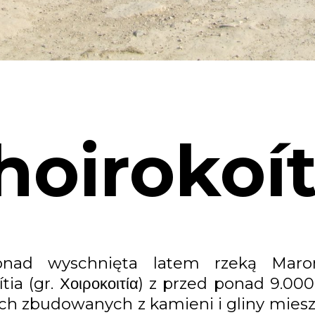
hoirokoít
nad wyschnięta latem rzeką Maron
ia (gr. Χοιροκοιτία) z przed ponad 9.000 
h zbudowanych z kamieni i gliny mieszk