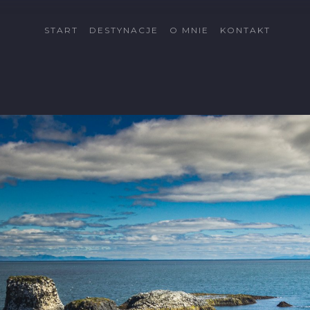
START
DESTYNACJE
O MNIE
KONTAKT
Cypr
Côte d'Azur
Fuerteventura
Gran Canaria
Islandia
Katalonia
Kreta
La Palma
Lanzarote
Malta
Minorka
Rodos
Schwarzwald
Tatry
Tatry Wysokie
Telemark
Val di Sole
Vallée du Rhône
Wszystkie dectynacje
→