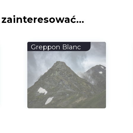
zainteresować...
Þingvellir