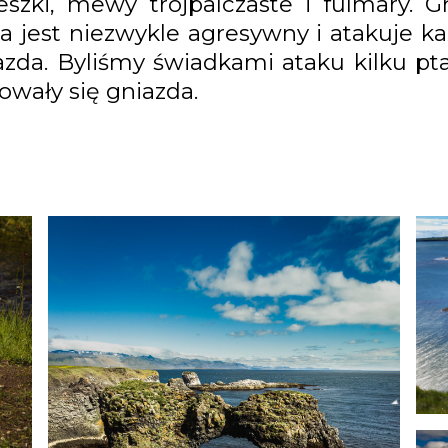
ki, mewy trójpalczaste i fulmary. Gni
a jest niezwykle agresywny i atakuje ka
zda. Byliśmy świadkami ataku kilku pt
owały się gniazda.