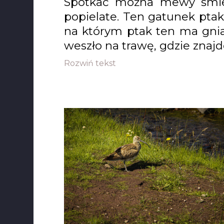
Spotkać można mewy śmiesz
popielate. Ten gatunek ptak
na którym ptak ten ma gnia
weszło na trawę, gdzie znajd
Rozwiń tekst