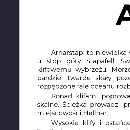
Arnarstapi to niewielka
u stóp góry Stapafell. 
klifowemu wybrzeżu. Morze 
bardziej twarde skały po
rozpędzone fale oceanu rozbi
Ponad klifami poprowad
skalne. Ścieżka prowadzi p
miejscowości Hellnar.
Wysokie klify i ostańc