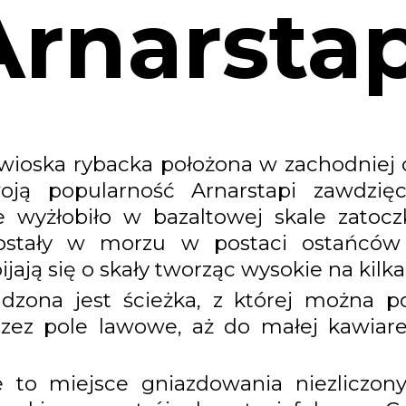
Arnarstap
 wioska rybacka położona w zachodniej
Swoją popularność Arnarstapi zawdz
wyżłobiło w bazaltowej skale zatoczki,
zostały w morzu w postaci ostańców 
jają się o skały tworząc wysokie na kilk
zona jest ścieżka, z której można po
rzez pole lawowe, aż do małej kawiare
e to miejsce gniazdowania niezliczon