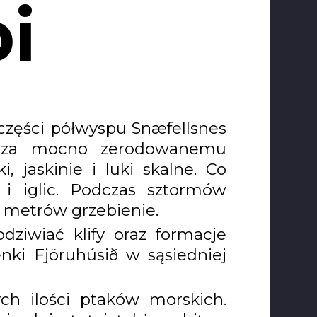
i
 części półwyspu Snæfellsnes
ięcza mocno zerodowanemu
 jaskinie i luki skalne. Co
i iglic. Podczas sztormów
a metrów grzebienie.
dziwiać klify oraz formacje
nki Fjöruhúsið w sąsiedniej
ych ilości ptaków morskich.