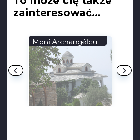
To może cię także
zainteresować...
ní Archangélou
Makríam