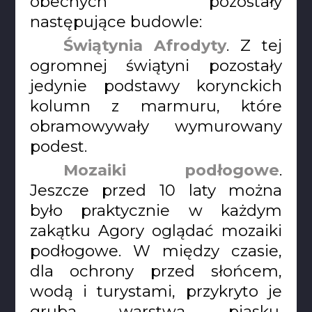
obecnych pozostały
następujące budowle:
Świątynia Afrodyty
. Z tej
ogromnej świątyni pozostały
jedynie podstawy korynckich
kolumn z marmuru, które
obramowywały wymurowany
podest.
Mozaiki podłogowe
.
Jeszcze przed 10 laty można
było praktycznie w każdym
zakątku Agory oglądać mozaiki
podłogowe. W między czasie,
dla ochrony przed słońcem,
wodą i turystami, przykryto je
grubą warstwą piasku.