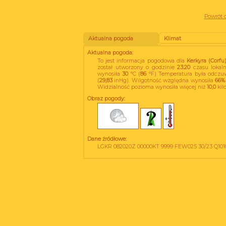
Powrót d
Aktualna pogoda
Klimat
Aktualna pogoda:
To jest informacja pogodowa dla
Kerkyra (Corfu)
został utworzony o godzinie
23:20
czasu lokal
wynosiła
30
°C (
86
°F) Temperatura była odczu
(
29,83
inHg). Wilgotność względna wynosiła
66%
Widzialność pozioma wynosiła więcej niż
10,0
kil
Obraz pogody:
Dane źródłowe:
LGKR 082020Z 00000KT 9999 FEW025 30/23 Q101