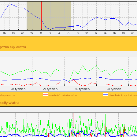
czna siły wiatru
aksymalna
wartość minimalna
średnia trzydniow
 siły wiatru