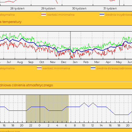
aksymalna
wartość minimalna
średnia trzydniow
a temperatury
aksymalna
wartość minimalna
średnia dziesięciodniowa
dniowa ciśnienia atmosferycznego
atmosferyczne