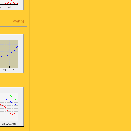
[
do góry
]
a