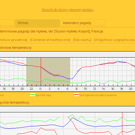
Powrót do strony głownej portalu
Klimat
Kalendarz pogody
erminowa pogody dla Hyères, Var [Toulon-Hyères Airport]; Francja
ratura powietrza
] [
Ciśnienie atmosferyczne
] [
Siła wiartu
] [
Wilgotność względna pow
odniowa temperatury
ra
punkt rosy
temperatura odczuwalna
ęczna temperatury