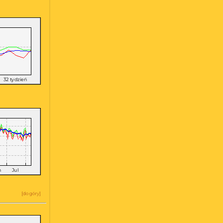
a
[
do góry
]