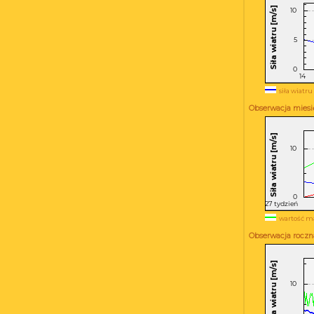
siła wiatru
Obserwacja miesię
wartość m
Obserwacja roczna