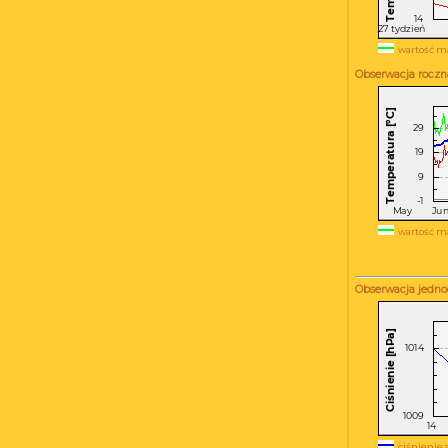
wartość m
Obserwacja roczn
wartość m
Obserwacja jedno
ciśnienie 