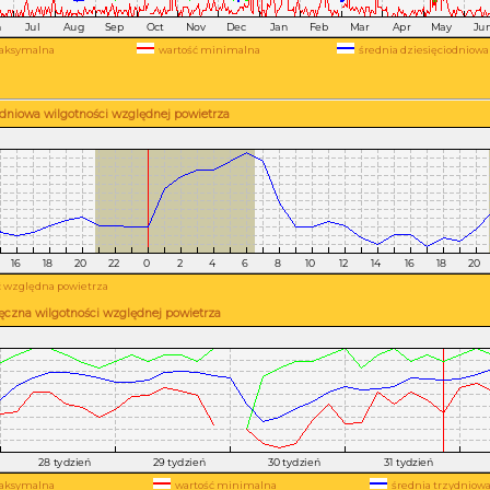
aksymalna
wartość minimalna
średnia dziesięciodniowa
dniowa wilgotności względnej powietrza
 względna powietrza
ęczna wilgotności względnej powietrza
aksymalna
wartość minimalna
średnia trzydniow