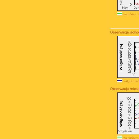
wartość m
Obserwacja jedno
wilgotność
Obserwacja miesi
wartość m