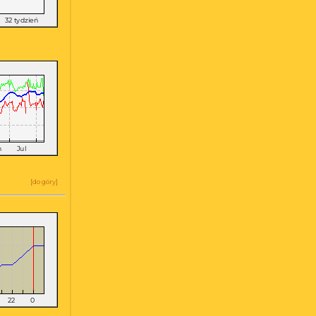
a
[
do góry
]