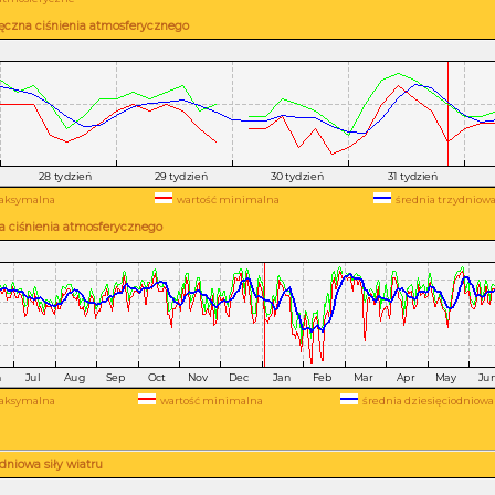
ęczna ciśnienia atmosferycznego
aksymalna
wartość minimalna
średnia trzydniow
a ciśnienia atmosferycznego
aksymalna
wartość minimalna
średnia dziesięciodniowa
niowa siły wiatru