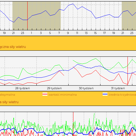
czna siły wiatru
aksymalna
wartość minimalna
średnia trzydniow
 siły wiatru