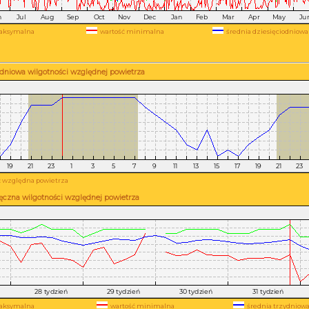
aksymalna
wartość minimalna
średnia dziesięciodniowa
dniowa wilgotności względnej powietrza
 względna powietrza
ęczna wilgotności względnej powietrza
aksymalna
wartość minimalna
średnia trzydniow