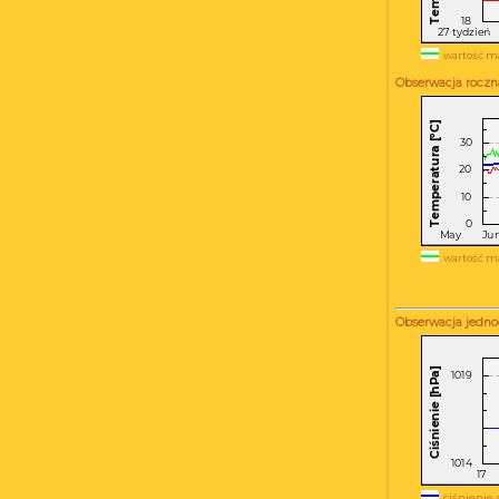
wartość m
Obserwacja roczn
wartość m
Obserwacja jedno
ciśnienie 