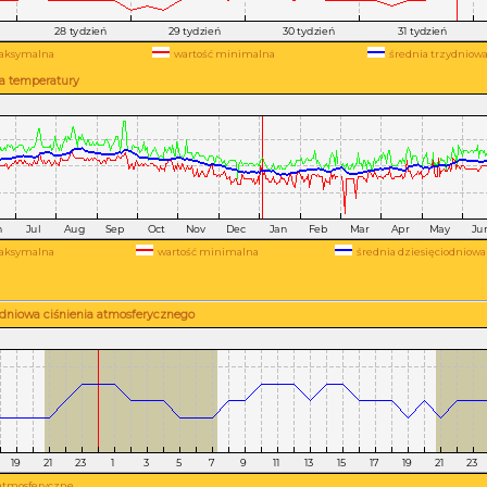
aksymalna
wartość minimalna
średnia trzydniow
a temperatury
aksymalna
wartość minimalna
średnia dziesięciodniowa
dniowa ciśnienia atmosferycznego
atmosferyczne