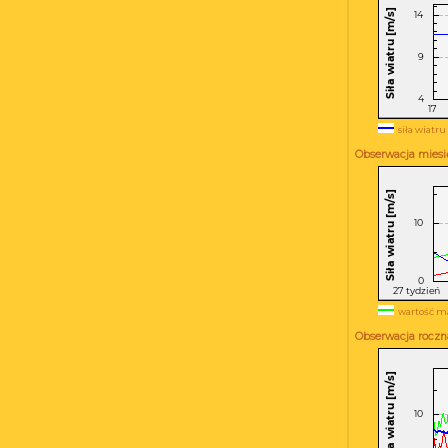
siła wiatru
Obserwacja miesię
wartość m
Obserwacja roczna