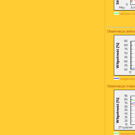
wartość m
Obserwacja jedno
wilgotność
Obserwacja miesi
wartość m