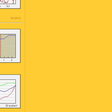
[
do góry
]
a