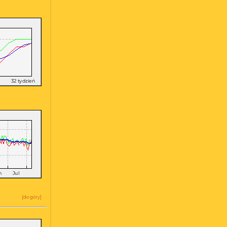
a
[
do góry
]