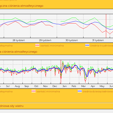
ęczna ciśnienia atmosferycznego
aksymalna
wartość minimalna
średnia trzydniow
a ciśnienia atmosferycznego
aksymalna
wartość minimalna
średnia dziesięciodniowa
niowa siły wiatru