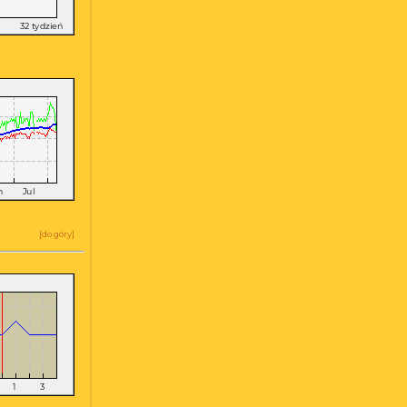
a
[
do góry
]