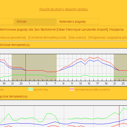
Powrót do strony głownej portalu
Klimat
Kalendarz pogody
terminowa pogody dla San Bartolomé [César Manrique-Lanzarote Airport]; Hiszpania
ratura powietrza
] [
Ciśnienie atmosferyczne
] [
Siła wiartu
] [
Wilgotność względna pow
odniowa temperatury
ra
punkt rosy
temperatura odczuwalna
ęczna temperatury