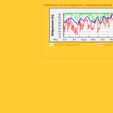
Obserwacja roczna wilgotności względnej powietrza
wartość maksymalna
wartość