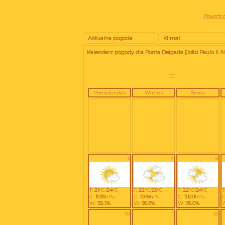
Powrót d
Aktualna pogoda
Klimat
Kalendarz pogody dla Ponta Delgada [João Paulo II Air
<<
Poniedziałek
Wtorek
Środa
3
4
5
T:
21
°C/
24
°C
T:
22
°C/
25
°C
T:
22
°C/
24
°C
T
C:
1015
hPa
C:
1018
hPa
C:
1020
hPa
C
W:
92.1%
W:
95.9%
W:
95.0%
10
11
12