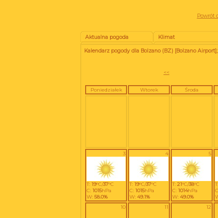
Powrót d
Aktualna pogoda
Klimat
Kalendarz pogody dla Bolzano (BZ) [Bolzano Airport]
<<
Poniedziałek
Wtorek
Środa
3
4
5
T:
19
°C/
37
°C
T:
19
°C/
37
°C
T:
21
°C/
38
°C
T
C:
1015
hPa
C:
1015
hPa
C:
1014
hPa
C
W:
58.0%
W:
49.1%
W:
49.0%
10
11
12