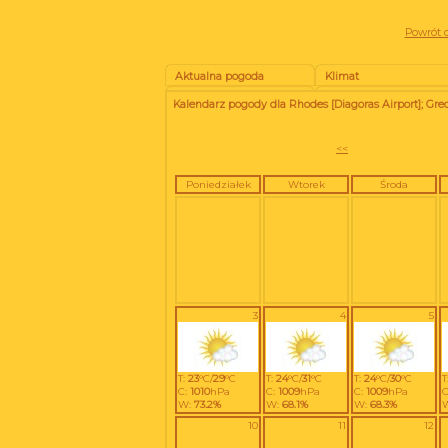
Powrót d
Aktualna pogoda
Klimat
Kalendarz pogody dla Rhodes [Diagoras Airport]; Gre
<<
Poniedziałek
Wtorek
Środa
3
4
5
T:
23
°C/
29
°C
T:
24
°C/
31
°C
T:
24
°C/
30
°C
T
C:
1010
hPa
C:
1009
hPa
C:
1009
hPa
C
W:
73.2%
W:
68.1%
W:
68.3%
10
11
12