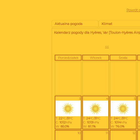
Powrót d
Aktualna pogoda
Klimat
Kalendarz pogody dla Hyères, Var [Toulon-Hyères Airp
<<
Poniedziałek
Wtorek
Środa
3
4
5
T:
22
°C/
31
°C
T:
24
°C/
31
°C
T:
24
°C/
31
°C
T
C:
1012
hPa
C:
1013
hPa
C:
1014
hPa
C
W:
85.0%
W:
81.1%
W:
76.0%
10
11
12