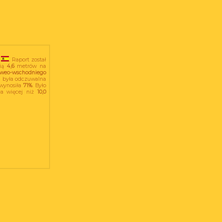
. Raport został
cią
4,6
metrów na
oweo-wschodniego
 była odczuwalna
wynosiła
71%
. Było
ła więcej niż
10,0