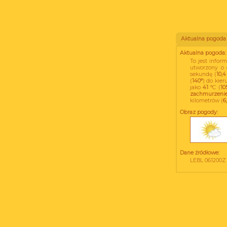
Aktualna pogoda
Aktualna pogoda:
To jest info
utworzony o
sekundę (
10,4
(
140°
) do kie
jako
41
°C (
10
zachmurzenie
kilometrów (
6
Obraz pogody:
Dane źródłowe:
LEBL 061200Z 