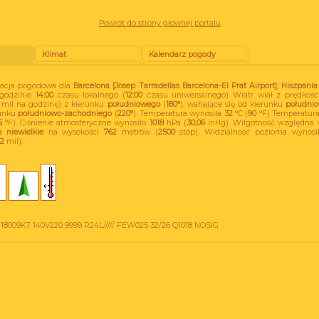
Powrót do strony głownej portalu
Klimat
Kalendarz pogody
rmacja pogodowa dla
Barcelona [Josep Tarradellas Barcelona-El Prat Airport]; Hiszpania
 godzinie
14:00
czasu lokalnego (
12:00
czasu uniwersalnego) Wiatr wiał z prędkoś
mil na godzinę) z kierunku
południowego
(
180°
), wahające się od kierunku
południ
runku
południowo-zachodniego
(
220°
). Temperatura wynosiła
32
°C (
90
°F) Temperatura
5
°F). Ciśnienie atmosferyczne wynosiło
1018
hPa (
30,06
inHg). Wilgotność względna 
 niewielkie
na wysokości
762
metrów (
2500
stóp). Widzialność pozioma wynosi
,2
mil).
18009KT 140V220 9999 R24L///// FEW025 32/26 Q1018 NOSIG