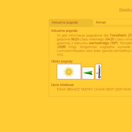
Powrót d
Aktualna pogoda
Klimat
Aktualna pogoda:
To jest informacja pogodowa dla
Trondheim [Tr
godzinie
06:20
czasu lokalnego (
04:20
czasu uniw
godzinę) z kierunku
wschodniego
(
100°
). Temper
(
29,85
inHg). Wilgotność względna wynosił
cumulonimbusów oraz brak zjawisk atmosferycz
mil).
Obraz pogody:
Dane źródłowe:
ENVA 080420Z 10007KT CAVOK 09/07 Q1011 RMK